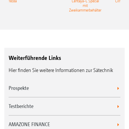
ine Precea
Centaya-C Special
Cirrus 9
mit
Gra
Zweikammerbehälter
Weiterführende Links
Hier finden Sie weitere Informationen zur Sätechnik
Prospekte
Testberichte
AMAZONE FINANCE