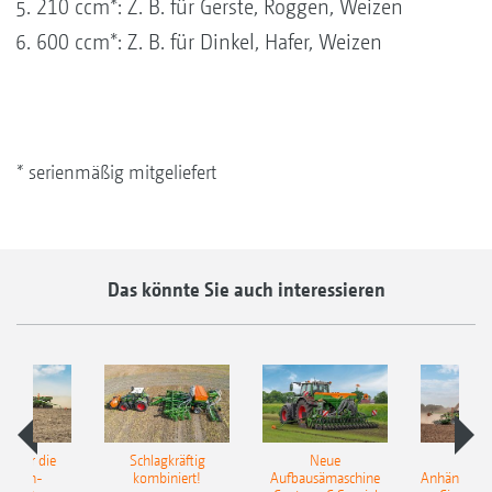
210 ccm*: Z. B. für Gerste, Roggen, Weizen
600 ccm*: Z. B. für Dinkel, Hafer, Weizen
* serienmäßig mitgeliefert
Das könnte Sie auch interessieren
pot für die
Schlagkräftig
Neue
Neu
elkorn-
kombiniert!
Aufbausämaschine
Anhängesäk