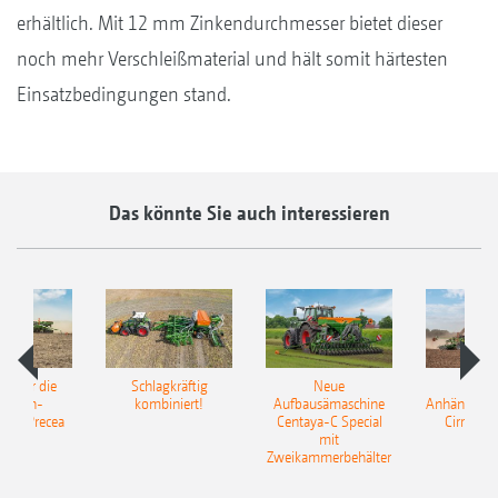
erhältlich. Mit 12 mm Zinkendurchmesser bietet dieser
noch mehr Verschleißmaterial und hält somit härtesten
Einsatzbedingungen stand.
Das könnte Sie auch interessieren
pot für die
Schlagkräftig
Neue
Neu
elkorn-
kombiniert!
Aufbausämaschine
Anhängesäk
ine Precea
Centaya-C Special
Cirrus 9
mit
Gra
Zweikammerbehälter