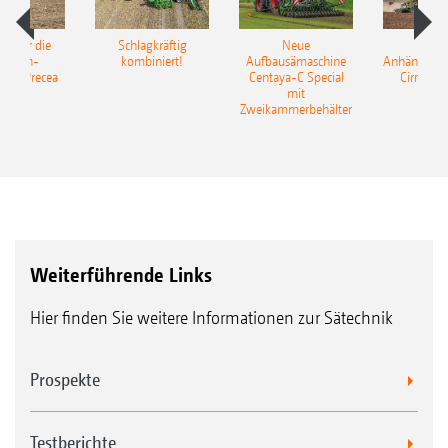
pot für die
Schlagkräftig
Neue
Neu
elkorn-
kombiniert!
Aufbausämaschine
Anhängesäk
ine Precea
Centaya-C Special
Cirrus 9
mit
Gra
Zweikammerbehälter
Weiterführende Links
Hier finden Sie weitere Informationen zur Sätechnik
Prospekte
Testberichte