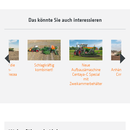
Das könnte Sie auch interessieren
pot für die
Schlagkräftig
Neue
Neu
elkorn-
kombiniert!
Aufbausämaschine
Anhängesäk
ine Precea
Centaya-C Special
Cirrus 9
mit
Gra
Zweikammerbehälter