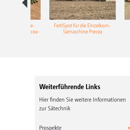
AZONE Anhänge-
FertiSpot für die Einzelkorn-
Sämaschine Precea-
Sämaschine Precea
TCC
Weiterführende Links
Hier finden Sie weitere Informationen
zur Sätechnik
Prospekte