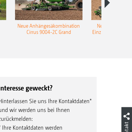
Neue Anhängesäkombination
Neue AMAZONE 
Cirrus 9004-2C Grand
Einzelkorn-Sämasc
TCC
Interesse geweckt?
Hinterlassen Sie uns Ihre Kontaktdaten*
und wir werden uns bei Ihnen
zurückmelden:
Kontakt
* Ihre Kontaktdaten werden