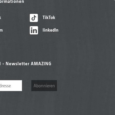
formationen
k
TikTok
am
linkedIn
l - Newsletter AMAZING
Abonnieren