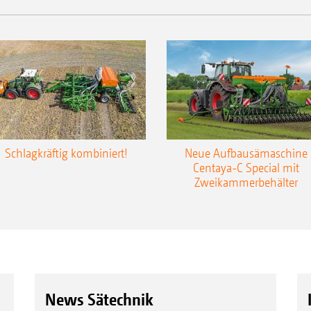
Schlagkräftig kombiniert!
Neue Aufbausämaschine
Centaya-C Special mit
Zweikammerbehälter
News Sätechnik