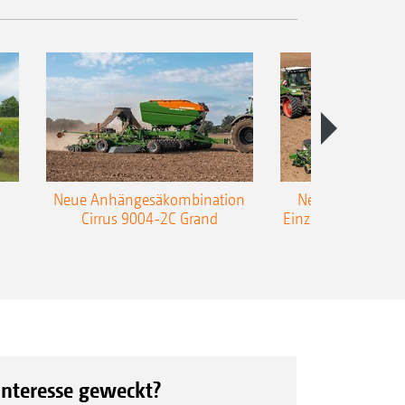
Neue Anhängesäkombination
Neue AMAZONE 
Cirrus 9004-2C Grand
Einzelkorn-Sämasc
TCC
Interesse geweckt?