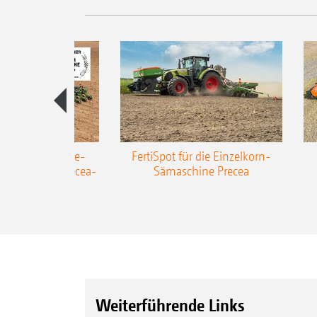
AZONE Anhänge-
FertiSpot für die Einzelkorn-
Sämaschine Precea-
Sämaschine Precea
TCC
Weiterführende Links