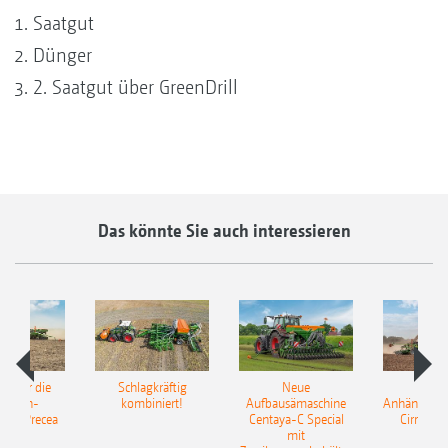
Saatgut
Dünger
2. Saatgut über GreenDrill
Das könnte Sie auch interessieren
pot für die
Schlagkräftig
Neue
Neu
elkorn-
kombiniert!
Aufbausämaschine
Anhängesäk
ine Precea
Centaya-C Special
Cirrus 9
mit
Gra