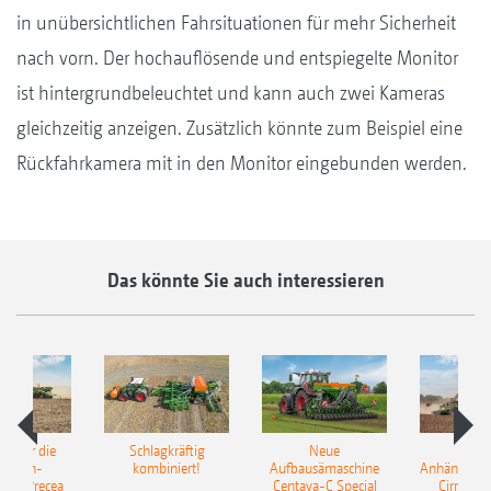
in unübersichtlichen Fahrsituationen für mehr Sicherheit
nach vorn. Der hochauflösende und entspiegelte Monitor
ist hintergrundbeleuchtet und kann auch zwei Kameras
gleichzeitig anzeigen. Zusätzlich könnte zum Beispiel eine
Rückfahrkamera mit in den Monitor eingebunden werden.
Das könnte Sie auch interessieren
pot für die
Schlagkräftig
Neue
Neu
elkorn-
kombiniert!
Aufbausämaschine
Anhängesäk
ine Precea
Centaya-C Special
Cirrus 9