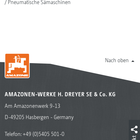
Pneumatische Sämaschinen
Nach oben
AMAZONEN-WERKE H. DREYER SE & Co. KG
Am Amazonenwerk 9-13
D-49205 Hasbergen - Germany
Telefon:
+49 (0)5405 501-0