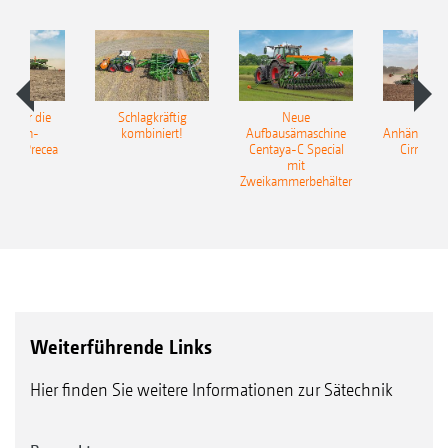
pot für die
Schlagkräftig
Neue
Neu
elkorn-
kombiniert!
Aufbausämaschine
Anhängesäk
ine Precea
Centaya-C Special
Cirrus 9
mit
Gra
Zweikammerbehälter
Weiterführende Links
Hier finden Sie weitere Informationen zur Sätechnik