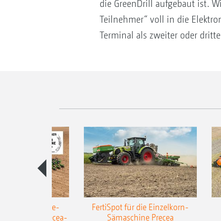
die GreenDrill aufgebaut ist. W
Teilnehmer“ voll in die Elektro
Terminal als zweiter oder dritt
AZONE Anhänge-
FertiSpot für die Einzelkorn-
Sämaschine Precea-
Sämaschine Precea