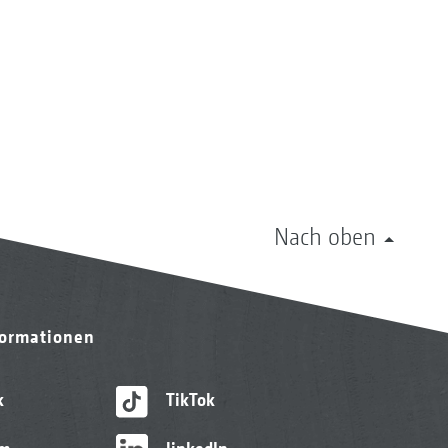
Nach oben
formationen
k
TikTok