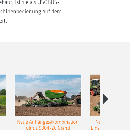
ebaut, ist sie als „ISOBUS-
 Maschinenbedienung auf dem
rt.
Neue Anhängesäkombination
Neue AMAZONE 
Cirrus 9004-2C Grand
Einzelkorn-Sämasc