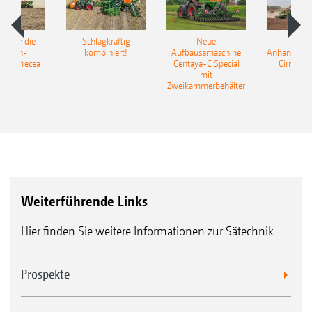
pot für die
Schlagkräftig
Neue
Neu
elkorn-
kombiniert!
Aufbausämaschine
Anhängesäk
ine Precea
Centaya-C Special
Cirrus 9
mit
Gra
Zweikammerbehälter
Weiterführende Links
Hier finden Sie weitere Informationen zur Sätechnik
Prospekte