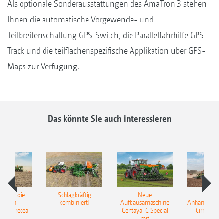
Als optionale Sonderausstattungen des AmaTron 3 stehen
Ihnen die automatische Vorgewende- und
Teilbreitenschaltung GPS-Switch, die Parallelfahrhilfe GPS-
Track und die teilflächenspezifische Applikation über GPS-
Maps zur Verfügung.
Das könnte Sie auch interessieren
pot für die
Schlagkräftig
Neue
Neu
elkorn-
kombiniert!
Aufbausämaschine
Anhängesäk
ine Precea
Centaya-C Special
Cirrus 9
mit
Gra