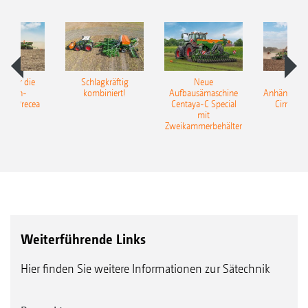
pot für die
Schlagkräftig
Neue
Neu
elkorn-
kombiniert!
Aufbausämaschine
Anhängesäk
ine Precea
Centaya-C Special
Cirrus 9
mit
Gra
Zweikammerbehälter
Weiterführende Links
Hier finden Sie weitere Informationen zur Sätechnik