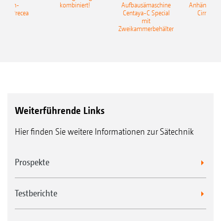
elkorn-
kombiniert!
Aufbausämaschine
Anhängesäk
ine Precea
Centaya-C Special
Cirrus 9
mit
Gra
Zweikammerbehälter
Weiterführende Links
Hier finden Sie weitere Informationen zur Sätechnik
Prospekte
Testberichte