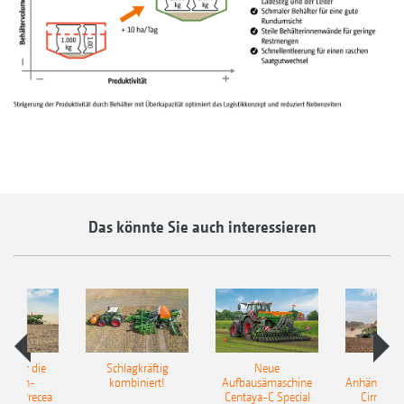
Das könnte Sie auch interessieren
pot für die
Schlagkräftig
Neue
Neu
elkorn-
kombiniert!
Aufbausämaschine
Anhängesäk
ine Precea
Centaya-C Special
Cirrus 9