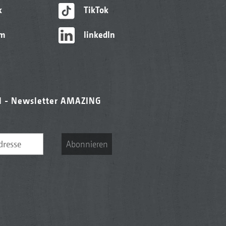
k
TikTok
am
linkedIn
l - Newsletter AMAZING
Abonnieren