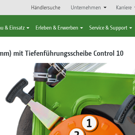
Händlersuche
Unternehmen
Karriere
u & Einsatz
Erleben & Erwerben
Service & Support
m) mit Tiefenführungsscheibe ­Control 10