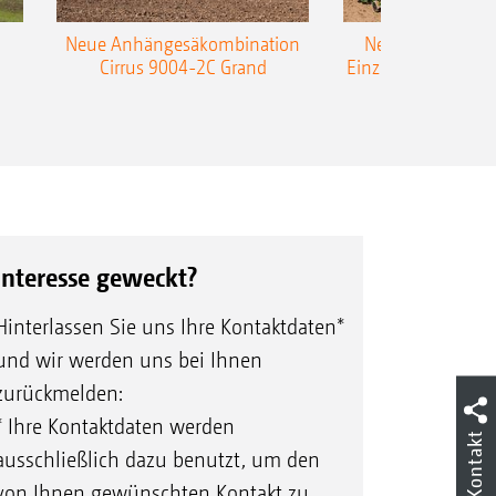
Neue Anhängesäkombination
Neue AMAZONE 
Cirrus 9004-2C Grand
Einzelkorn-Sämasc
TCC
Interesse geweckt?
Hinterlassen Sie uns Ihre Kontaktdaten*
und wir werden uns bei Ihnen
zurückmelden:
* Ihre Kontaktdaten werden
Kontakt
ausschließlich dazu benutzt, um den
von Ihnen gewünschten Kontakt zu