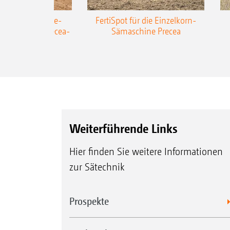
AZONE Anhänge-
FertiSpot für die Einzelkorn-
Sämaschine Precea-
Sämaschine Precea
TCC
Weiterführende Links
Hier finden Sie weitere Informationen
zur Sätechnik
Prospekte