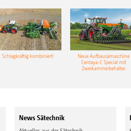
Schlagkräftig kombiniert!
Neue Aufbausämaschine
Centaya-C Special mit
Zweikammerbehälter
News Sätechnik
Aktuelles aus der Sätechnik