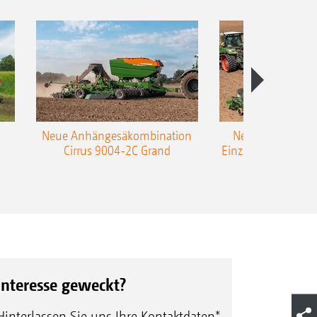
Neue Anhängesäkombination
Neue AMAZONE 
Cirrus 9004-2C Grand
Einzelkorn-Sämasc
TCC
Interesse geweckt?
Hinterlassen Sie uns Ihre Kontaktdaten*