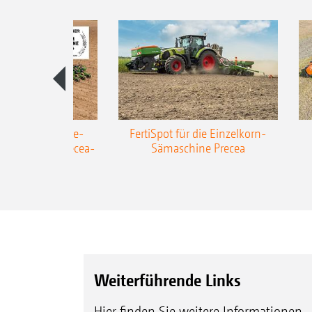
AZONE Anhänge-
FertiSpot für die Einzelkorn-
Sämaschine Precea-
Sämaschine Precea
TCC
Weiterführende Links
Hier finden Sie weitere Informationen