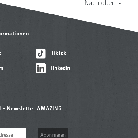
Nach oben
formationen
k
TikTok
am
linkedIn
l - Newsletter AMAZING
Abonnieren