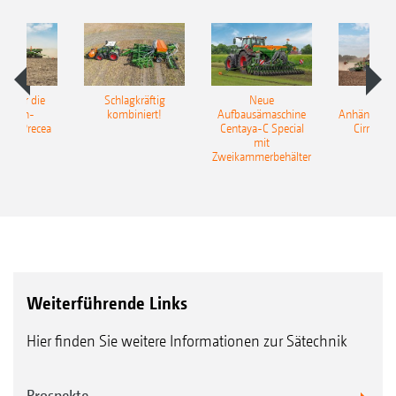
pot für die
Schlagkräftig
Neue
Neu
elkorn-
kombiniert!
Aufbausämaschine
Anhängesäk
ine Precea
Centaya-C Special
Cirrus 9
mit
Gra
Zweikammerbehälter
Weiterführende Links
Hier finden Sie weitere Informationen zur Sätechnik
Prospekte