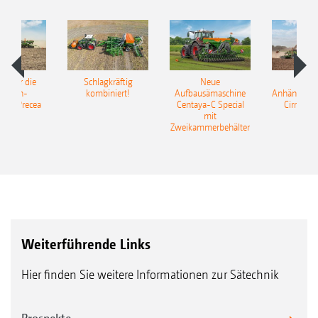
pot für die
Schlagkräftig
Neue
Neu
elkorn-
kombiniert!
Aufbausämaschine
Anhängesäk
ine Precea
Centaya-C Special
Cirrus 9
mit
Gra
Zweikammerbehälter
Weiterführende Links
Hier finden Sie weitere Informationen zur Sätechnik