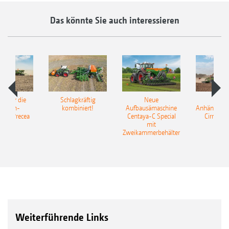
Das könnte Sie auch interessieren
pot für die
Schlagkräftig
Neue
Neu
elkorn-
kombiniert!
Aufbausämaschine
Anhängesäk
ine Precea
Centaya-C Special
Cirrus 9
mit
Gra
Zweikammerbehälter
Weiterführende Links