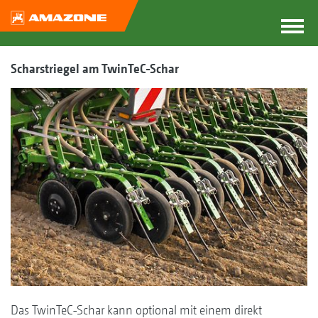
Scharstriegel am TwinTeC-Schar
Das TwinTeC-Schar kann optional mit einem direkt