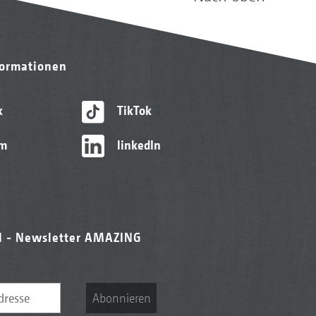
formationen
k
TikTok
am
linkedIn
l - Newsletter AMAZING
Abonnieren