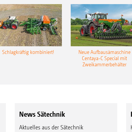
Schlagkräftig kombiniert!
Neue Aufbausämaschine
Centaya-C Special mit
Zweikammerbehälter
News Sätechnik
Aktuelles aus der Sätechnik