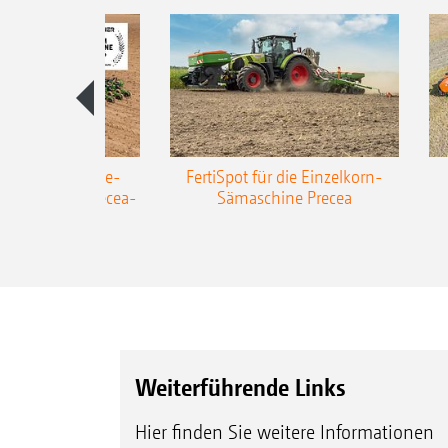
AZONE Anhänge-
FertiSpot für die Einzelkorn-
Sämaschine Precea-
Sämaschine Precea
TCC
Weiterführende Links
Hier finden Sie weitere Informationen