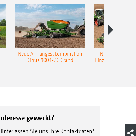
Neue Anhängesäkombination
Neue AMAZONE 
Cirrus 9004-2C Grand
Einzelkorn-Sämasc
TCC
Interesse geweckt?
Hinterlassen Sie uns Ihre Kontaktdaten*