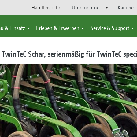
Händlersuche
Unternehmen
Karriere
u & Einsatz
Erleben & Erwerben
Service & Support
r TwinTeC Schar, serienmäßig für TwinTeC spec