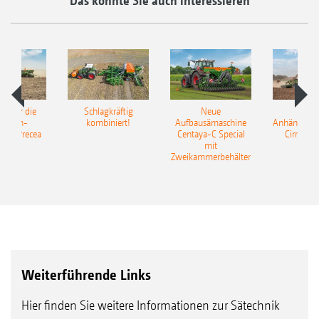
Das könnte Sie auch interessieren
pot für die
Schlagkräftig
Neue
Neu
elkorn-
kombiniert!
Aufbausämaschine
Anhängesäk
ine Precea
Centaya-C Special
Cirrus 9
mit
Gra
Zweikammerbehälter
Weiterführende Links
Hier finden Sie weitere Informationen zur Sätechnik