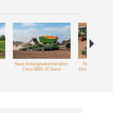
Neue Anhängesäkombination
Neue AMAZONE 
Cirrus 9004-2C Grand
Einzelkorn-Sämasc
TCC