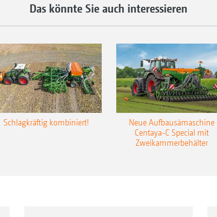
Das könnte Sie auch interessieren
Schlagkräftig kombiniert!
Neue Aufbausämaschine
Centaya-C Special mit
Zweikammerbehälter