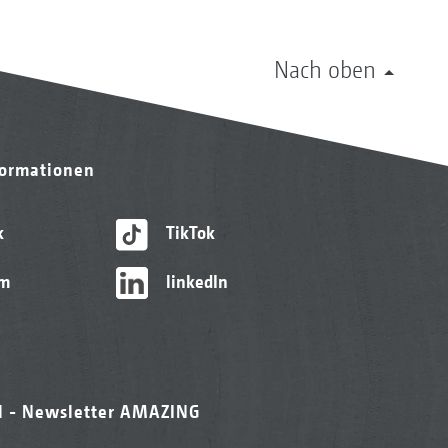
Nach oben
formationen
k
TikTok
am
linkedIn
l - Newsletter AMAZING