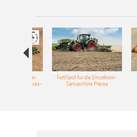
AZONE Anhänge-
FertiSpot für die Einzelkorn-
Sämaschine Precea-
Sämaschine Precea
TCC