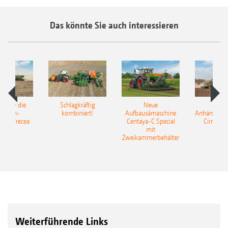
Das könnte Sie auch interessieren
pot für die
Schlagkräftig
Neue
Neu
elkorn-
kombiniert!
Aufbausämaschine
Anhängesäk
ine Precea
Centaya-C Special
Cirrus 9
mit
Gra
Zweikammerbehälter
Weiterführende Links