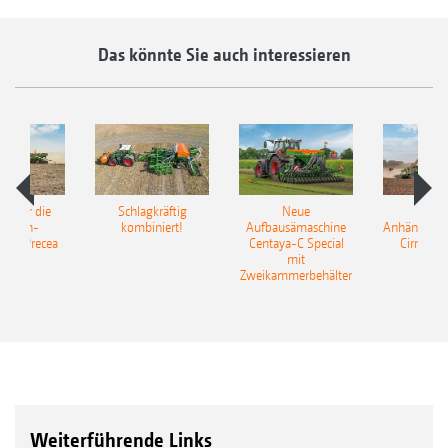
Das könnte Sie auch interessieren
pot für die
Schlagkräftig
Neue
Neu
elkorn-
kombiniert!
Aufbausämaschine
Anhängesäk
ine Precea
Centaya-C Special
Cirrus 9
mit
Gra
Zweikammerbehälter
Weiterführende Links