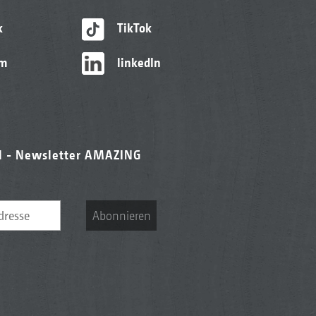
k
TikTok
am
linkedIn
l - Newsletter AMAZING
Abonnieren