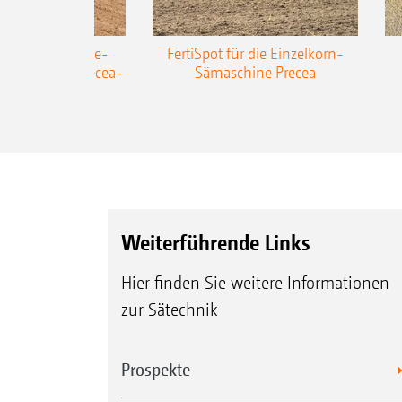
AZONE Anhänge-
FertiSpot für die Einzelkorn-
Sämaschine Precea-
Sämaschine Precea
TCC
Weiterführende Links
Hier finden Sie weitere Informationen
zur Sätechnik
Prospekte