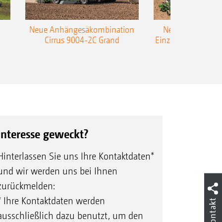
Neue Anhängesäkombination
Neue AMAZONE 
Cirrus 9004-2C Grand
Einzelkorn-Sämasc
TCC
Interesse geweckt?
Hinterlassen Sie uns Ihre Kontaktdaten*
und wir werden uns bei Ihnen
zurückmelden:
* Ihre Kontaktdaten werden
Kontakt
ausschließlich dazu benutzt, um den