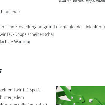
TwinTeC special-Doppelscheib
chlaufende
einfache Einstellung aufgrund nachlaufender Tiefenführu
 TwinTeC-Doppelscheibenschar
fachste Wartung
g
nzelnen TwinTeC special-
 hinter jedem
nführungsrolle Control 50