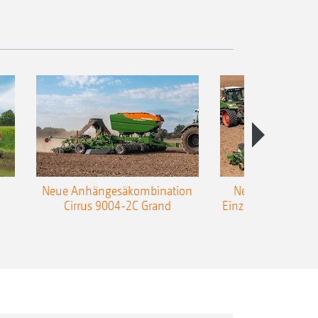
Neue Anhängesäkombination
Neue AMAZONE 
Cirrus 9004-2C Grand
Einzelkorn-Sämasc
TCC