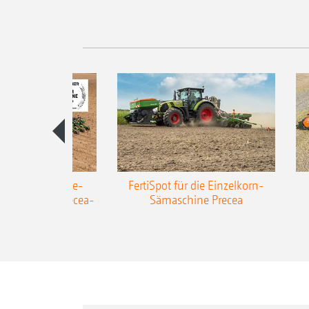
AZONE Anhänge-
FertiSpot für die Einzelkorn-
Sämaschine Precea-
Sämaschine Precea
TCC