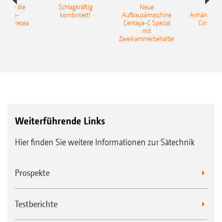
pot für die
Schlagkräftig
Neue
Neu
elkorn-
kombiniert!
Aufbausämaschine
Anhängesäk
ine Precea
Centaya-C Special
Cirrus 9
mit
Gra
Zweikammerbehälter
Weiterführende Links
Hier finden Sie weitere Informationen zur Sätechnik
Prospekte
Testberichte