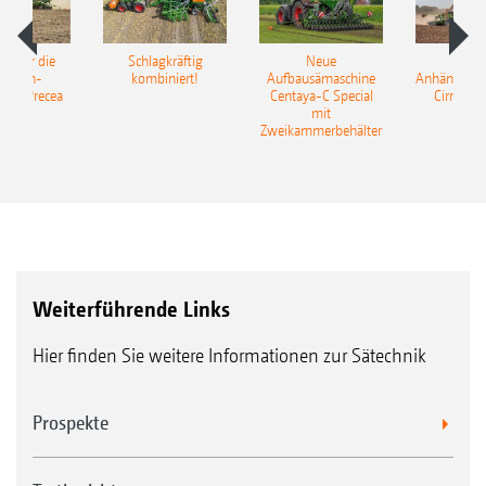
pot für die
Schlagkräftig
Neue
Neu
elkorn-
kombiniert!
Aufbausämaschine
Anhängesäk
ine Precea
Centaya-C Special
Cirrus 9
mit
Gra
Zweikammerbehälter
Weiterführende Links
Hier finden Sie weitere Informationen zur Sätechnik
Prospekte