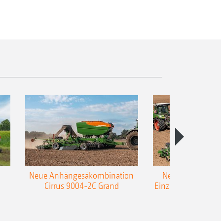
Neue Anhängesäkombination
Neue AMAZONE 
Cirrus 9004-2C Grand
Einzelkorn-Sämasc
TCC