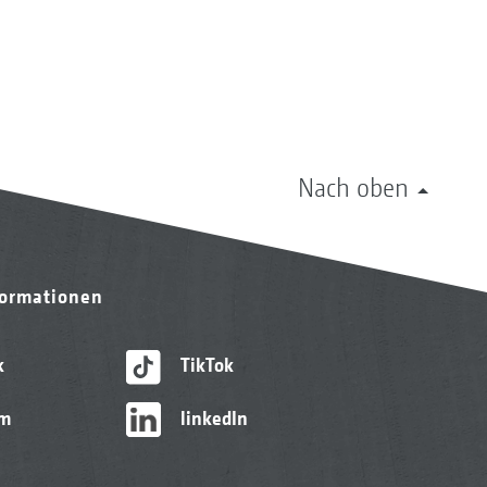
Nach oben
formationen
k
TikTok
am
linkedIn