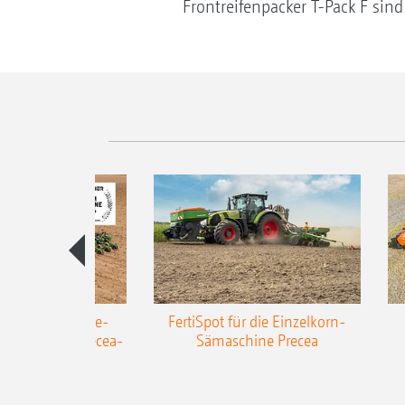
Frontreifenpacker T-Pack F sind
AZONE Anhänge-
FertiSpot für die Einzelkorn-
Sämaschine Precea-
Sämaschine Precea
TCC