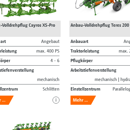
-Volldrehpflug Cayros XS-Pro
Anbau-Volldrehpflug Teres 200
art
Angebaut
Anbauart
An
rleistung
max. 400 PS
Traktorleistung
max. 
körper
4 - 6
Pflugkörper
stiefenverstellung
Arbeitstiefenverstellung
mechanisch
mechanisch | hydra
ellzentrum
Schlitten
Einstellzentrum
Parallel
...
i
Mehr ...