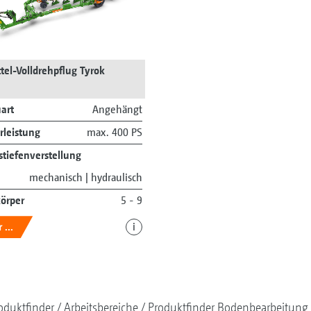
tel-Volldrehpflug Tyrok
art
Angehängt
rleistung
max. 400 PS
stiefenverstellung
mechanisch | hydraulisch
körper
5 - 9
...
i
oduktfinder
Arbeitsbereiche
Produktfinder Bodenbearbeitung