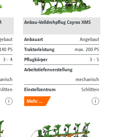
M
Anbau-Volldrehpflug Cayros XMS
gebaut
Anbauart
Angebaut
140 PS
Traktorleistung
max. 200 PS
3 - 4
Pflugkörper
3 - 5
Arbeitstiefenverstellung
anisch
mechanisch
hlitten
Einstellzentrum
Schlitten
i
Mehr ...
i