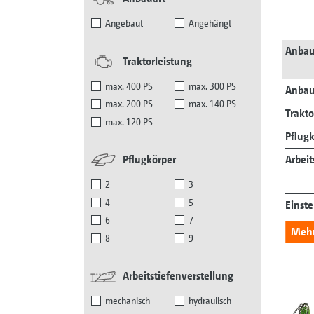
Angebaut
Angehängt
Anbau
Traktorleistung
max. 400 PS
max. 300 PS
Anbau
max. 200 PS
max. 140 PS
Trakto
max. 120 PS
Pflug
Arbeit
Pflugkörper
2
3
4
5
Einst
6
7
Mehr 
8
9
Arbeitstiefenverstellung
mechanisch
hydraulisch