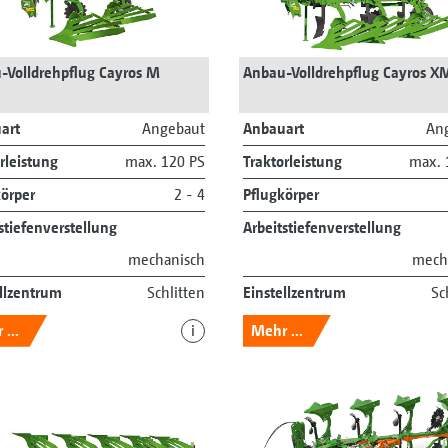
-Volldrehpflug Cayros M
Anbau-Volldrehpflug Cayros X
art
Angebaut
Anbauart
An
rleistung
max. 120 PS
Traktorleistung
max. 
körper
2 - 4
Pflugkörper
stiefenverstellung
Arbeitstiefenverstellung
mechanisch
mech
ellzentrum
Schlitten
Einstellzentrum
Sc
...
i
Mehr ...