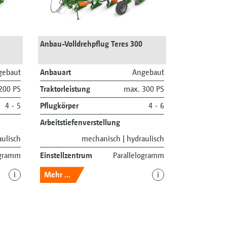
Anbau-Volldrehpflug Teres 300
gebaut
Anbauart
Angebaut
200 PS
Traktorleistung
max. 300 PS
4 - 5
Pflugkörper
4 - 6
Arbeitstiefenverstellung
ulisch
mechanisch | hydraulisch
ogramm
Einstellzentrum
Parallelogramm
i
Mehr ...
i