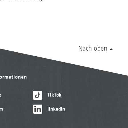
Nach oben
formationen
k
TikTok
am
linkedIn