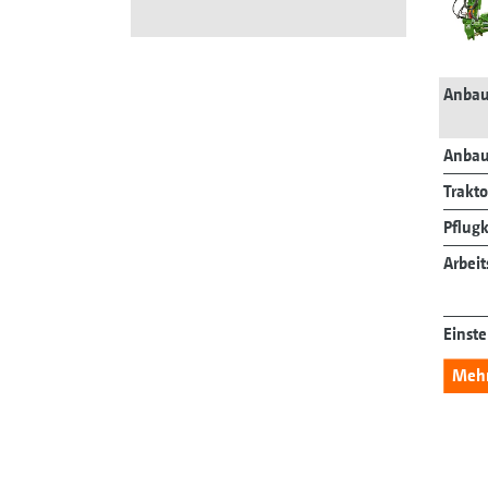
Anbau
Anbau
Trakto
Pflug
Arbeit
Einst
Mehr 