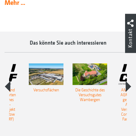
Mehr ...
Kontakt
Das könnte Sie auch interessieren
ONE und
Versuchsflächen
Die Geschichte des
AMAZON
S starten
Versuchsgutes
AGRAVIS 
insames
Wambergen
gemein
erbau-
Acker
hsprojekt
Versuchs
olled Row
Controll
ng (CRF)
Farming