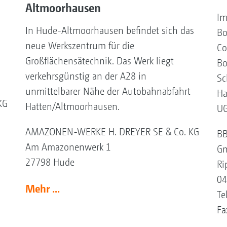
Altmoorhausen
Im
In Hude-Altmoorhausen befindet sich das
Bo
neue Werkszentrum für die
Co
Großflächensätechnik. Das Werk liegt
Bo
verkehrsgünstig an der A28 in
Sc
unmittelbarer Nähe der Autobahnabfahrt
Ha
KG
Hatten/Altmoorhausen.
UG
AMAZONEN-WERKE H. DREYER SE & Co. KG
BB
Am Amazonenwerk 1
Gm
27798 Hude
Ri
04
Mehr ...
Te
Fa