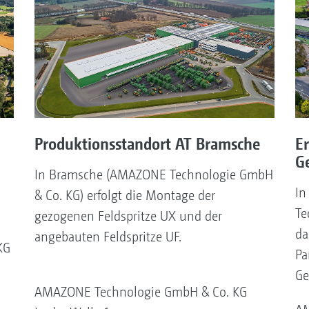
Produktionsstandort AT Bramsche
E
G
In Bramsche (AMAZONE Technologie GmbH
In
& Co. KG) erfolgt die Montage der
Te
gezogenen Feldspritze UX und der
da
angebauten Feldspritze UF.
KG
Pa
Ge
AMAZONE Technologie GmbH & Co. KG