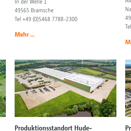
AM
In der Welle 1
Na
49565 Bramsche
49
Tel +49 (0)5468 7788-2300
Te
Mehr ...
Me
Produktionsstandort Hude-
P