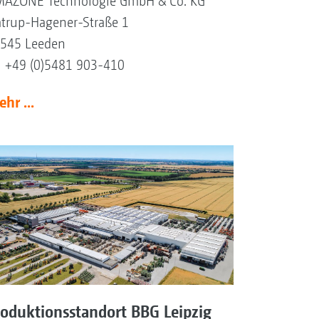
AZONE Technologie GmbH & Co. KG
trup-Hagener-Straße 1
545 Leeden
l +49 (0)5481 903-410
hr ...
roduktionsstandort BBG Leipzig