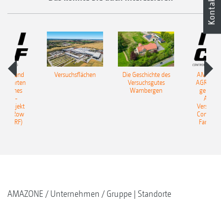
Kontakt
ONE und
Versuchsflächen
Die Geschichte des
AMAZON
S starten
Versuchsgutes
AGRAVIS 
insames
Wambergen
gemein
erbau-
Acker
hsprojekt
Versuchs
olled Row
Controll
ng (CRF)
Farming
AMAZONE
Unternehmen
Gruppe | Standorte