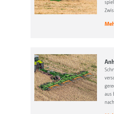
spie
Zwis
Mehr
Anh
Schn
vers
gere
aus 
nach