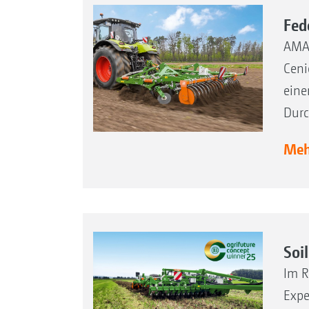
Fed
AMAZ
Ceni
eine
Durc
Mehr
Soi
Im R
Expe