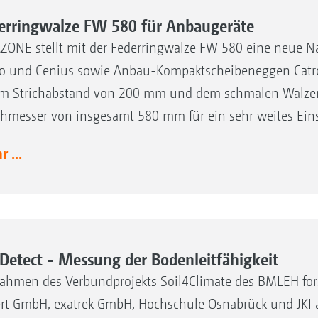
erringwalze FW 580 für Anbaugeräte
ONE stellt mit der Federringwalze FW 580 eine neue N
o und Cenius sowie Anbau-Kompaktscheibeneggen Catros
m Strichabstand von 200 mm und dem schmalen Walzenk
hmesser von insgesamt 580 mm für ein sehr weites Ein
 ...
lDetect - Messung der Bodenleitfähigkeit
ahmen des Verbundprojekts Soil4Climate des BMLEH for
rt GmbH, exatrek GmbH, Hochschule Osnabrück und JKI 