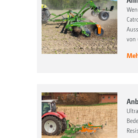
Anh
Weni
Catr
Auss
von 
Mehr
Anb
Ultr
Bede
Resi