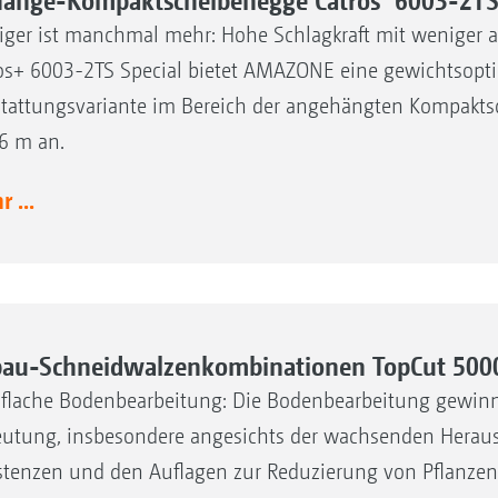
änge-Kompaktscheibenegge Catros
6003-2TS 
ger ist manchmal mehr: Hohe Schlagkraft mit weniger al
os+ 6003-2TS Special bietet AMAZONE eine gewichtsopti
tattungsvariante im Bereich der angehängten Kompaktsc
6 m an.
 ...
au-Schneidwalzenkombinationen TopCut 500
aflache Bodenbearbeitung: Die Bodenbearbeitung gewi
utung, insbesondere angesichts der wachsenden Heraus
stenzen und den Auflagen zur Reduzierung von Pflanzens