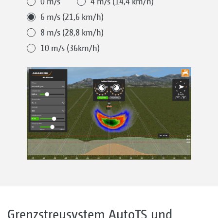
0 m/s
4 m/s (14,4 km/h)
6 m/s (21,6 km/h)
8 m/s (28,8 km/h)
10 m/s (36km/h)
Grenzstreusystem AutoTS und