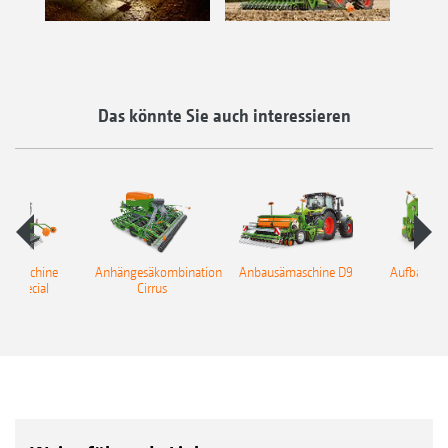
Das könnte Sie auch interessieren
sämaschine
Anhängesäkombination
Anbausämaschine D9
Aufbausäm
a Special
Cirrus
Cata