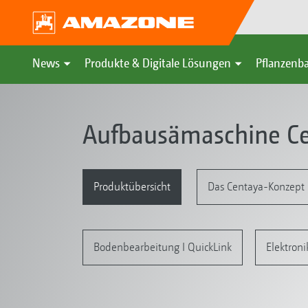
News
Produkte & Digitale Lösungen
Pflanzenba
Aufbausämaschine Ce
Produktübersicht
Das Centaya-Konzept
Bodenbearbeitung I QuickLink
Elektroni