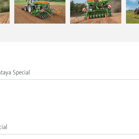
taya Special
ial