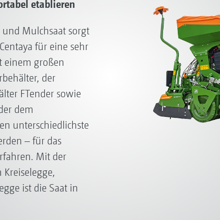
tabel etablieren
t und Mulchsaat sorgt
entaya für eine sehr
it einem großen
ehälter, der
lter FTender sowie
oder dem
en unterschiedlichste
erden – für das
fahren. Mit der
 Kreiselegge,
ge ist die Saat in