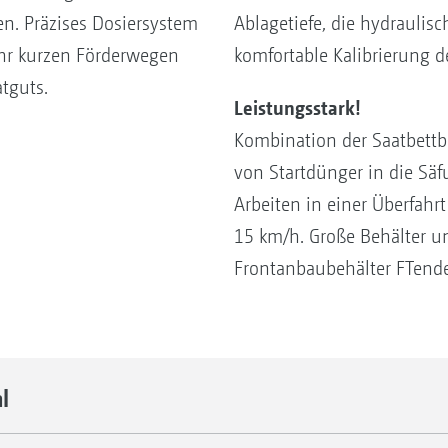
n. Präzises Dosiersystem
Ablagetiefe, die hydraulis
ehr kurzen Förderwegen
komfortable Kalibrierung d
tguts.
Leistungsstark!
Kombination der Saatbettbe
von Startdünger in die Säfu
Arbeiten in einer Überfahr
15 km/h. Große Behälter u
Frontanbaubehälter FTende
l