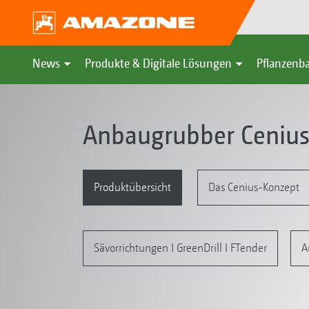
News
Produkte & Digitale Lösungen
Pflanzenba
Anbaugrubber Ceniu
Produktübersicht
Das Cenius-Konzept
Sävorrichtungen I GreenDrill I FTender
A