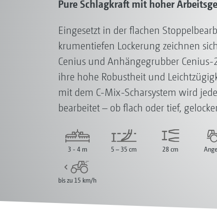
Pure Schlagkraft mit hoher Arbeitsg
Eingesetzt in der flachen Stoppelbearb
krumentiefen Lockerung zeichnen sic
Cenius und Anhängegrubber Cenius-2
ihre hohe Robustheit und Leichtzügigk
mit dem C-Mix-Scharsystem wird jede
bearbeitet – ob flach oder tief, gelock
3 - 4 m
5 – 35 cm
28 cm
Ange
bis zu 15 km/h