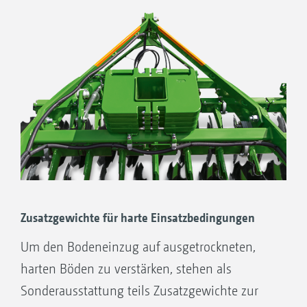
umgeschraubt. Somit kann für jeden Traktor
die passende Anhängung ausgewählt werden,
egal ob Unterlenkeranhängungen Kat. 2, 3, 3N,
4N, verschiedene Zugösen oder die
Zugkugelkupplung K80.
Zusatzgewichte für harte Einsatzbedingungen
Um den Bodeneinzug auf ausgetrockneten,
1. Unterlenkeranhängung Kat. 4N
harten Böden zu verstärken, stehen als
2. Unterlenkeranhängung Kat. 3
Sonderausstattung teils Zusatzgewichte zur
3. Zugöse D=46