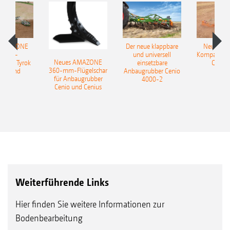
 AMAZONE
Der neue klappbare
Neue AM
sattel-
und universell
Kompaktsch
Neues AMAZONE
pflug Tyrok
einsetzbare
Catros
360-mm-Flügelschar
 Onland
Anbaugrubber Cenio
für Anbaugrubber
4000-2
Cenio und Cenius
Weiterführende Links
Hier finden Sie weitere Informationen zur
Bodenbearbeitung