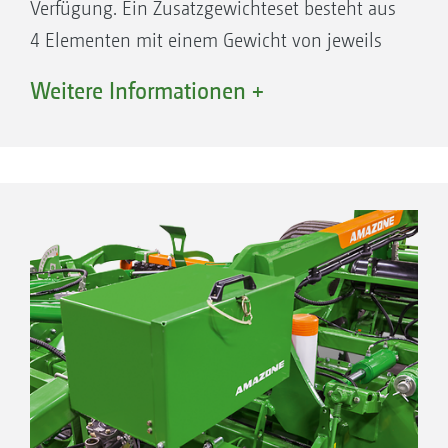
Verfügung. Ein Zusatzgewichteset besteht aus
4. Zugöse D=79
4 Elementen mit einem Gewicht von jeweils
5. Zugkugelkupplung M20/K80
25 kg. Das maximale Zusatzgewicht beträgt bei
Weitere Informationen +
starren Maschinen 200 kg, bei klappbaren
Dreipunkt-Anbaumaschinen und bei den
Produkttypen der Catros-2TS (4 m bis 7 m
Arbeitsbreite) 400 kg.