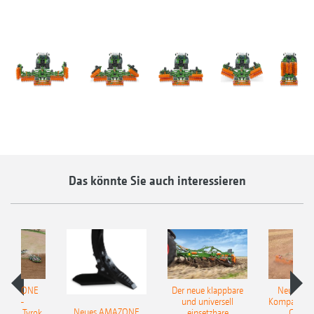
Das könnte Sie auch interessieren
 AMAZONE
Der neue klappbare
Neue AM
sattel-
und universell
Kompaktsch
Neues AMAZONE
pflug Tyrok
einsetzbare
Catros