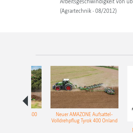
Arbeitsgeschwindigkeit von üb
(Agrartechnik · 08/2012)
enpflug Teres 300
Neuer AMAZONE Aufsattel-
Volldrehpflug Tyrok 400 Onland