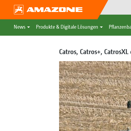
News
Produkte & Digitale Lösungen
Pflanzenba
Catros, Catros+, CatrosXL