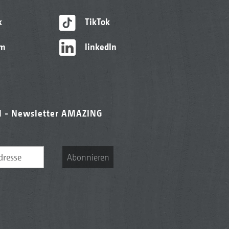
k
TikTok
am
linkedIn
l - Newsletter AMAZING
Abonnieren