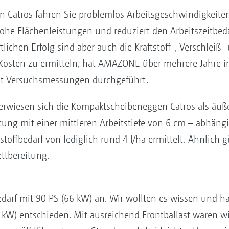
Catros fahren Sie problemlos Arbeitsgeschwindigkeite
he Flächenleistungen und reduziert den Arbeitszeitbed
tlichen Erfolg sind aber auch die Kraftstoff-, Verschleiß
n Kosten zu ermitteln, hat AMAZONE über mehrere Jahre
t Versuchsmessungen durchgeführt.
rwiesen sich die Kompaktscheibeneggen Catros als äußer
tung mit einer mittleren Arbeitstiefe von 6 cm – abhäng
toffbedarf von lediglich rund 4 l/ha ermittelt. Ähnlich 
ttbereitung.
arf mit 90 PS (66 kW) an. Wir wollten es wissen und h
8 kW) entschieden. Mit ausreichend Frontballast waren wir