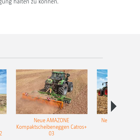
igung halten zu können.“
Neue AMAZONE
Neuer Doppelstrie
Kompaktscheibeneggen Catros+
Flachgrubber
2
03