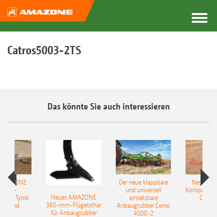
Catros5003-2TS
Das könnte Sie auch interessieren
 AMAZONE
Der neue klappbare
Neue AM
sattel-
und universell
Kompaktsch
Neues AMAZONE
pflug Tyrok
einsetzbare
Catros
360-mm-Flügelschar
 Onland
Anbaugrubber Cenio
für Anbaugrubber
4000-2