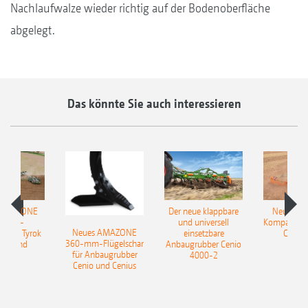
Nachlaufwalze wieder richtig auf der Bodenoberfläche
abgelegt.
Das könnte Sie auch interessieren
 AMAZONE
Der neue klappbare
Neue AM
sattel-
und universell
Kompaktsch
Neues AMAZONE
pflug Tyrok
einsetzbare
Catros
360-mm-Flügelschar
 Onland
Anbaugrubber Cenio
für Anbaugrubber
4000-2
Cenio und Cenius