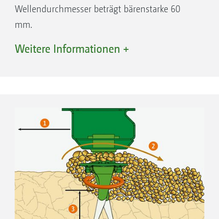
Wellendurchmesser beträgt bärenstarke 60
mm.
Die Zinkenträgerwelle ist mit Kegelrollenlagern
Weitere Informationen +
mit großem Abstand gelagert. Die Abdichtung
nach unten erfolgt durch eine spezielle
Dichtungs­kassette mit optimaler Dichtwirkung
und höchster Lebensdauer. Zusätzlich schützt
eine Labyrinthdichtung gegen das Einziehen
von Pflanzenfasern.
Zinkenträger und Welle sind aus einem
Stück geschmiedet. Der Wellendurchmesser
beträgt bärenstarke 60 mm.