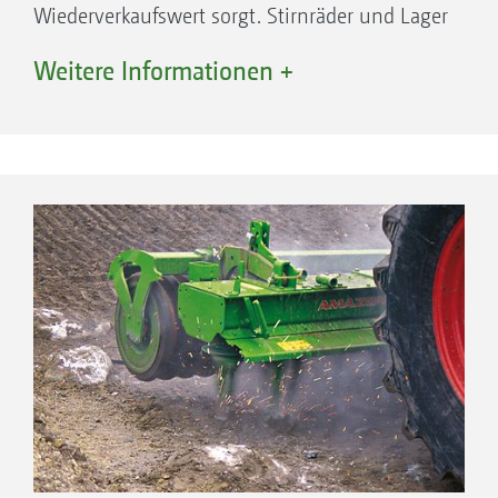
Wiederverkaufswert sorgt. Stirnräder und Lager
laufen in einem Ölbad und sind damit
Weitere Informationen +
wartungsfrei – keine Schmiernippel.
Robustes Getriebe
Hochvergütete Stirnräder mit großer
Verzahnung
Exaktabstände von allen Lagersitzen für
eine maximale Laufruhe
Hoch belastbare Kegelrollenlager mit
großem Lagerabstand
Großer Freiraum zwischen Werkzeugträger
und glattem Wannenboden für
verstopfungsfreie Mulchsaat und einen
optimalen Durchgang