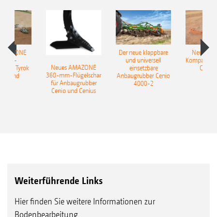
 AMAZONE
Der neue klappbare
Neue AM
sattel-
und universell
Kompaktsch
Neues AMAZONE
pflug Tyrok
einsetzbare
Catros
360-mm-Flügelschar
 Onland
Anbaugrubber Cenio
für Anbaugrubber
4000-2
Cenio und Cenius
Weiterführende Links
Hier finden Sie weitere Informationen zur
Bodenbearbeitung