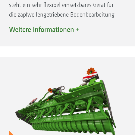
steht ein sehr flexibel einsetzbares Gerät für
die zapfwellengetriebene Bodenbearbeitung
zur Verfügung, das als Kreiselgrubber genutzt
Weitere Informationen +
werden kann.
Viele Landwirte wollen für unterschiedliche
Boden- und Einsatzverhältnisse eine
Kombinationsmaschine einsetzen. Das
bedeutet z. B. auf schwereren Böden für die
Mulchsaat einen Kreiselgrubber mit „Zinken
auf Griff“, um den Boden mit Ernterückständen
gut zu durchzumischen.
Bisher wurden oftmals die Zinken einfach von
„Schlepp“ auf „Griff“ umgedreht. Das
Arbeitsergebnis ist dann häufig unbe­frie­