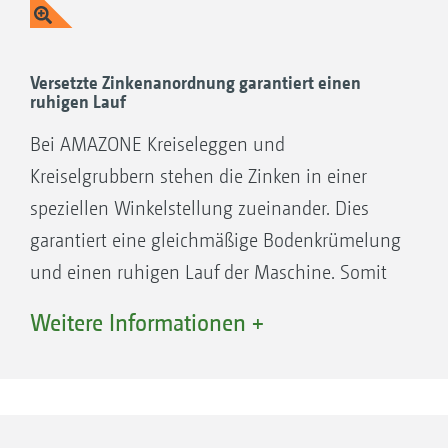
digend, weil nur ein spezi­eller, auf den
jeweiligen Einsatzbereich abgestimmter ­
Zinken optimale Arbeit leistet.
Versetzte Zinkenanordnung garantiert einen
ruhigen Lauf
Vorteile Kreiselgrubber:
Bei AMAZONE Kreiseleggen und
Kreiselgrubbern stehen die Zinken in einer
Kurze Rüstzeiten durch bewährtes Zinken-
speziellen Winkelstellung zueinander. Dies
Schnellwechselsystem
garantiert eine gleichmäßige Bodenkrümelung
Sehr flexibel im Einsatz – kann wahlweise
und einen ruhigen Lauf der Maschine. Somit
mit Zinken auf Schlepp oder mit Zinken auf
werden Schwingungen und
Griff eingesetzt werden
Weitere Informationen +
Spitzenbelastungen verhindert. Die
Mehr Stabilität – verstärktes Wannenprofil,
Maschinen werden geschont, Leistungsbedarf
dicker Wellendurchmesser und stärkere
und Kraftstoff gespart.
Zinken
Problemlose Lockerung von harten und