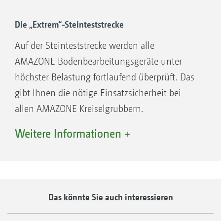
Zweifachabdichtung mit Kassetten-
Wellendichtring gegen Ölverlust und
Die „Extrem“-Steinteststrecke
Labyrinthdichtung gegen Einzug von
Auf der Steinteststrecke werden alle
Pflanzenfasern und Schmutz
AMAZONE Bodenbearbeitungsgeräte unter
Zinkenträger und Welle aus einem Stück
höchster Belastung fortlaufend überprüft. Das
geschmiedet und mit großem
gibt Ihnen die nötige Einsatzsicherheit bei
Wellendurchmesser, Kreiselgrubber KG
allen AMAZONE Kreiselgrubbern.
und KX ∅ = 60 mm
Weitere Informationen +
Quick + Safe-System mit werkzeuglosem
Zinkenwechsel und integrierter
Steinsicherung
Das könnte Sie auch interessieren