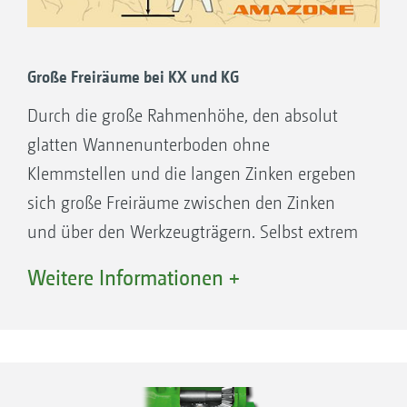
Stabile Wanne
Der hohe Rahmen aus 8 mm starkem
Große Freiräume bei KX und KG
Wannenprofil mit doppeltem Wannenboden
und eingeschweißten Lagerhülsen ist extrem ­
Durch die große Rahmenhöhe, den absolut
verwindungsfest, um die beim Transport von
glatten Wannenunterboden ohne
schweren Packerwalzen und Aufbau­
Klemmstellen und die langen Zinken ergeben
sämaschinen auftretenden hohen Kräfte gut
sich große Freiräume zwischen den Zinken
zu bewältigen. Stirnräder und Lager laufen in
und über den Werkzeugträgern. Selbst extrem
einem Ölbad und sind damit wartungsfrei –
große Erdhaufen oder Strohmengen können
Weitere Informationen +
keine Schmiernippel.
deshalb problemlos passieren. Die Zinken
können lange genutzt werden, d. h. geringe
Verschleißteilkosten. Sie erhalten eine
hervorragende Saatbettstruktur, die einen
optimalen Feldaufgang der jungen Pflanzen