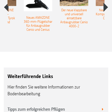
 AMAZONE
Der neue klappbare
Neue AM
sattel-
und universell
Kompaktsch
Neues AMAZONE
pflug Tyrok
einsetzbare
Catros
360-mm-Flügelschar
 Onland
Anbaugrubber Cenio
für Anbaugrubber
4000-2
Cenio und Cenius
Weiterführende Links
Hier finden Sie weitere Informationen zur
Bodenbearbeitung
Tipps zum erfolgreichen Pflügen