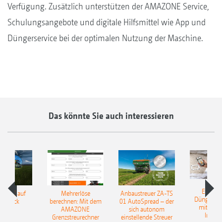
Verfügung. Zusätzlich unterstützen der AMAZONE Service,
Schulungsangebote und digitale Hilfsmittel wie App und
Düngerservice bei der optimalen Nutzung der Maschine.
Das könnte Sie auch interessieren
EasyMa
TILLE auf
Mehrerlöse
Anbaustreuer ZA-TS
Düngerer
pfdruck
berechnen: Mit dem
01 AutoSpread – der
mit künst
AMAZONE
sich autonom
Intelli
Grenzstreurechner
einstellende Streuer