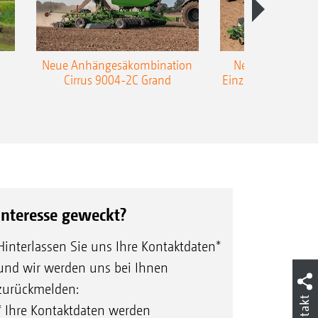
Neue Anhängesäkombination
Neue AMAZONE 
Cirrus 9004-2C Grand
Einzelkorn-Sämasc
TCC
Interesse geweckt?
Hinterlassen Sie uns Ihre Kontaktdaten*
und wir werden uns bei Ihnen
zurückmelden:
Kontakt
* Ihre Kontaktdaten werden