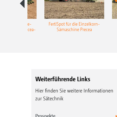
AZONE Anhänge-
FertiSpot für die Einzelkorn-
Sämaschine Precea-
Sämaschine Precea
TCC
Weiterführende Links
Hier finden Sie weitere Informationen
zur Sätechnik
Prospekte