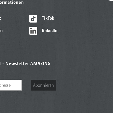
formationen
k
TikTok
am
linkedIn
l - Newsletter AMAZING
Abonnieren