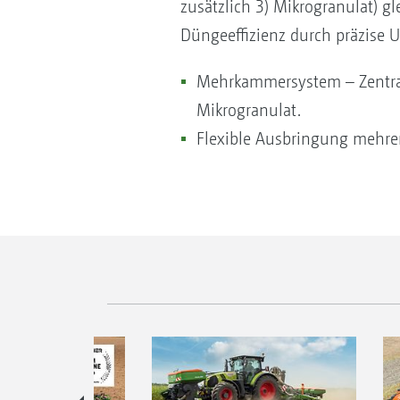
zusätzlich 3) Mikrogranulat) gl
Düngeeffizienz durch präzise
Mehrkammersystem – Zentrale
Mikrogranulat.
Flexible Ausbringung mehrer