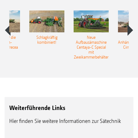
pot für die
Schlagkräftig
Neue
Neu
elkorn-
kombiniert!
Aufbausämaschine
Anhängesäk
ine Precea
Centaya-C Special
Cirrus 9
mit
Gra
Zweikammerbehälter
Weiterführende Links
Hier finden Sie weitere Informationen zur Sätechnik