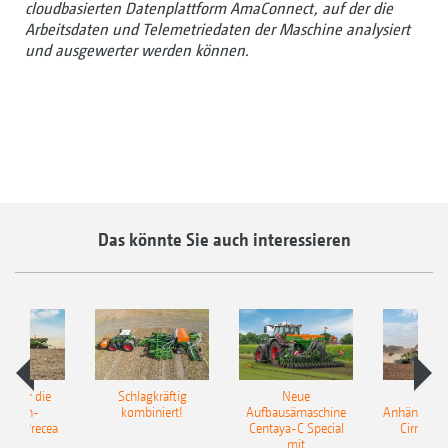
cloudbasierten Datenplattform AmaConnect, auf der die
Arbeitsdaten und Telemetriedaten der Maschine analysiert
und ausgewerter werden können.
Das könnte Sie auch interessieren
pot für die
Schlagkräftig
Neue
Neu
elkorn-
kombiniert!
Aufbausämaschine
Anhängesäk
ine Precea
Centaya-C Special
Cirrus 9
mit
Gra